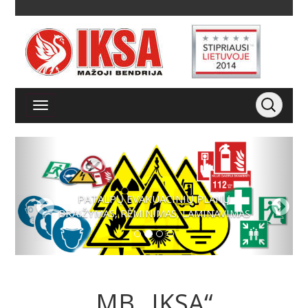
PATALPŲ EVAKUACINIŲ PLANŲ
BRAIŽYMAS, RĖMINIMAS, LAMINAVIMAS
MB „IKSA“