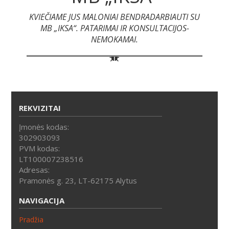
KVIEČIAME JUS MALONIAI BENDRADARBIAUTI SU
MB „IKSA“. PATARIMAI IR KONSULTACIJOS-
NEMOKAMAI.
REKVIZITAI
Įmonės kodas:
302903093
PVM kodas:
LT100007238516
Adresas:
Pramonės g. 23, LT-62175 Alytus
NAVIGACIJA
Pradžia